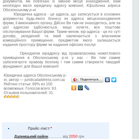
документів, які пов'язані зі зміною місця знаходження, Вам
необхідно мати юридичну адресу компанії,
Юридична адреса
Оболонському р-ні
.
Юридична адреса - це адреса, що записується в основних
документах будь-якого бізнесу як адреса місцезнаходження
фірми, її виконавчого органу. Дійсно Ви там не знаходитесь, але за
цієї адресою здійснюється, якщо хочете, все поштове
обслуговування Вашої фірми. Таким чином, юр-адреса - це по суті
договір, укладений та який заключається з власником
комерційного приміщення, предметом якого залишається
надання простору фірми чи надання офісних послуг.
Орендуючи юрадресу від правовласника нежитлового
приміщення в Оболонському р-ні у нас - Ви тим самим
забезпечуєте правову безпеку і тим самим створюєте твердий
фундамент для Вашої компанії!
Юридична адреса Оболонському р-
ні
, автор —
juridicaladdress.com.ua
Поделиться…
Рейтинг статьи:
99
% из
100
возможных. Голосов всего:
63
.
Отзывов пользователей:
31
.
Прайс-лист:
*
Дарницький район
................від
2050
грн.